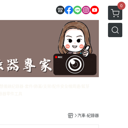
0
慧儀錶
紀錄器-套件/飾蓋/支架/配件
安全帽周邊/藍芽
錄器零件
工具
汽車-紀錄器