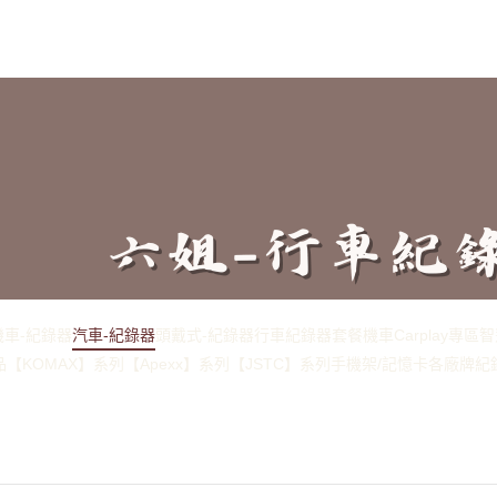
機車-紀錄器
汽車-紀錄器
頭戴式-紀錄器
行車紀錄器套餐
機車Carplay專區
智
品
【KOMAX】系列
【Apexx】系列
【JSTC】系列
手機架/記憶卡
各廠牌紀