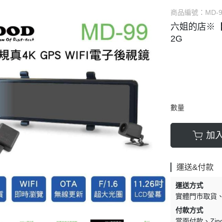
商品編號：
MD-
六姐的店※【D
2G
數量
加
運送&付款
運送方式
實體門市取貨
付款方式
當面付款
Zi