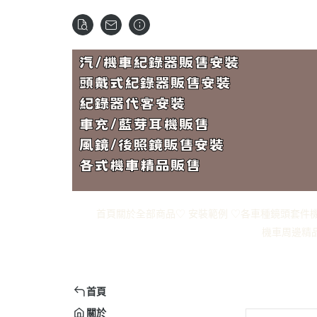
首頁
關於
全部商品
♡ 安裝範例 ♡
各車種鏡頭套件
機車周邊精
首頁
關於