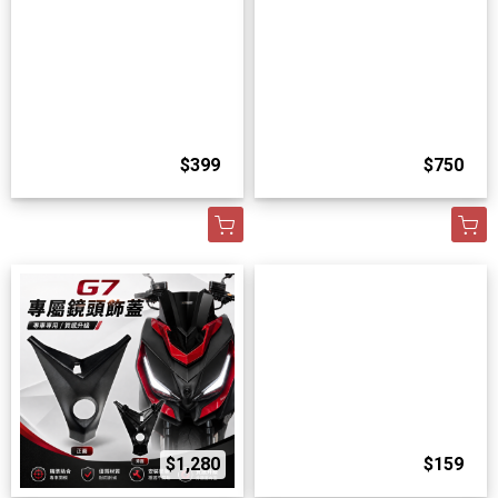
$399
$750
$1,280
$159