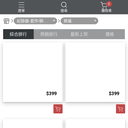
0
選單
搜尋
購物車
紀錄器-套件/飾蓋/
飾蓋
支架/配件
綜合排行
熱銷排行
最新上架
價格
霧燈
$399
$399