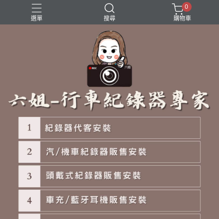
0
選單
搜尋
購物車
霧燈