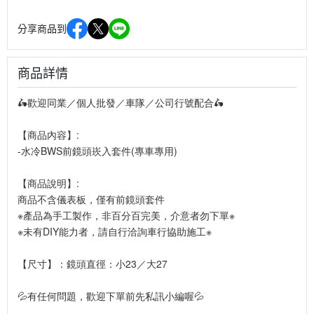
分享商品到
商品詳情
🛵
歡迎同業／個人批發／車隊／公司行號配合
🛵
【商品內容】:
-水冷BWS前鏡頭崁入套件(專車專用)
【商品說明】:
商品不含儀表板，僅有前鏡頭套件
※產品為手工製作，非百分百完美，介意者勿下單※
※未有DIY能力者，請自行洽詢車行協助施工※
【尺寸】：鏡頭直徑：小23／大27
💦有任何問題，歡迎下單前先私訊小編喔💦