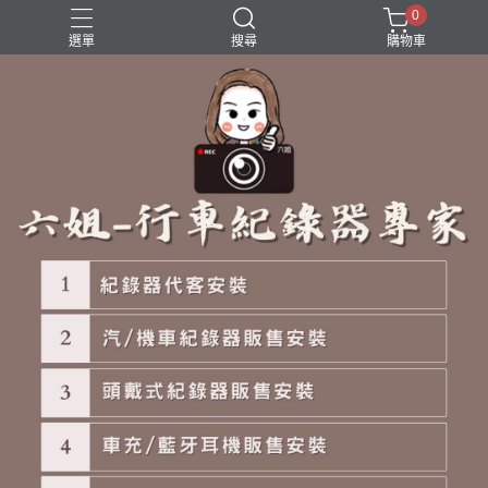
0
選單
搜尋
購物車
霧燈