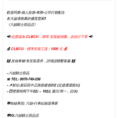
歡迎同業-個人批發-車隊-公司行號配合
各大論壇推薦的優質賣家❗
《六姐騎士部品店》
📢
此賣場為 CLBCU，標準 安裝範例圖，勿自行下單
📢
💰
CLBCU
- 標準安裝工資 : 1000 元 💰
🙌 其他車種/有安裝需求，詳情請聯繫客服 🙌
~六姐騎士部品
☎️ TEL: 0970-749-238
~📌新址:新莊區中正路新建巷2號 (近捷運迴龍站)
~🕑營業時間下午2點 ~ 10點( 週日/周一 . 店休)
💬粉絲專頁: 六姐-行車紀錄器專家
💬IG:六姐騎士部品店